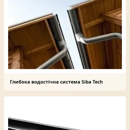
Солнце защита
07
Навіси з полікарбонату
08
Глибока водостічна система Siba Tech