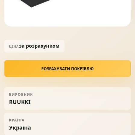
Солнце защита
07
Навіси з полікарбонату
08
за розрахунком
ЦІНА
РОЗРАХУВАТИ ПОКРІВЛЮ
ВИРОБНИК
RUUKKI
КРАЇНА
Україна