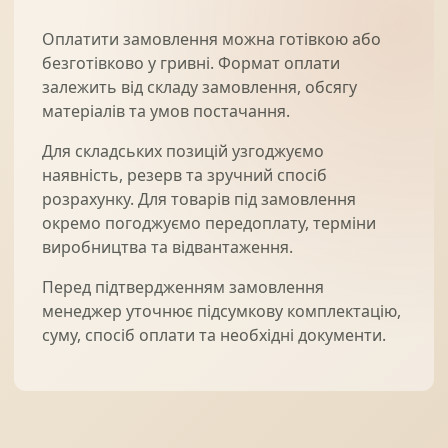
Оплатити замовлення можна готівкою або
безготівково у гривні. Формат оплати
Солнце защита
07
залежить від складу замовлення, обсягу
матеріалів та умов постачання.
Навіси з полікарбонату
08
Для складських позицій узгоджуємо
наявність, резерв та зручний спосіб
розрахунку. Для товарів під замовлення
окремо погоджуємо передоплату, терміни
виробництва та відвантаження.
Перед підтвердженням замовлення
менеджер уточнює підсумкову комплектацію,
суму, спосіб оплати та необхідні документи.