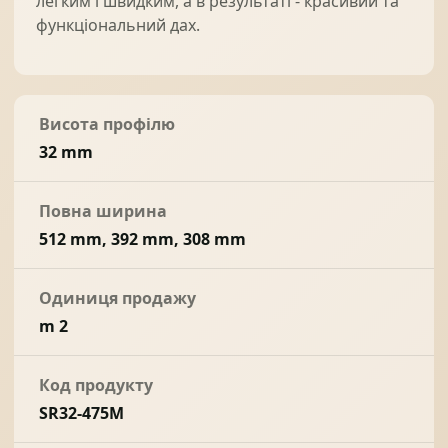
легким і швидким, а в результаті - красивий та
функціональний дах.
Висота профілю
32 mm
Повна ширина
512 mm, 392 mm, 308 mm
Одиниця продажу
m 2
Код продукту
SR32-475M