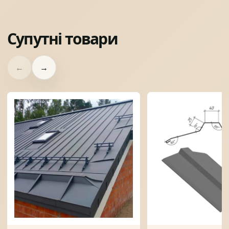
Супутні товари
←
→