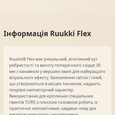
Інформація
Ruukki Flex
Ruukki® Flex має унікальний, втоплений кут
ребристості та висоту поперечного східця 30
мм з канавкою у вершині хвилі для найкращого
візуального ефекту. Заломлення світла і тіней,
що утворюються в місцях тиснення, надають
покрівлі неповторний характер.
Використання для кріплення спеціальних
гвинтів TORX з плоскою головкою робить їх
практично непомітними, завдяки чому дах
виглядає елегантно і ексклюзивно.