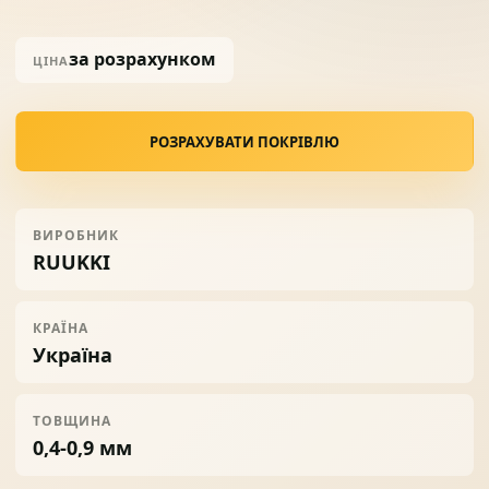
за розрахунком
ЦІНА
Солнце защита
07
Навіси з полікарбонату
08
РОЗРАХУВАТИ ПОКРІВЛЮ
ВИРОБНИК
RUUKKI
КРАЇНА
Україна
ТОВЩИНА
0,4-0,9 мм