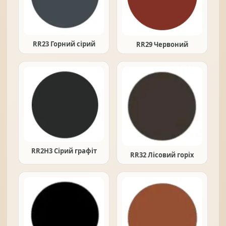
RR23 Горний сірий
RR29 Червоний
RR2H3 Сірий графіт
RR32 Лісовий горіх