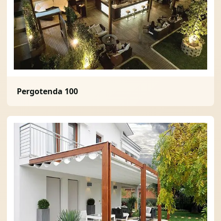
Солнце защита
07
Навіси з полікарбонату
08
Pergotenda 100