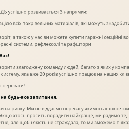
АДЪ успішно розвивається 3 напрямки:
цією всіх покрівельних матеріалів, які можуть знадобити
оріт, а також у нас ви можете купити гаражні секційні в
терасні системи, рефлексолі та рафштори
Вас!
рити злагоджену команду людей, багато з яких у компані
систему, яка вже 20 років успішно працює на наших клієн
і переваги!
на будь-яке запитання.
и на ринку. Ми не віддаємо перевагу якимось конкретн
 Якщо хтось просить порадити найкраще, ми радимо те,
, але щоб і якість не страждала, то ми зможемо підказ