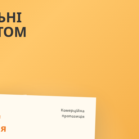
ЬНІ
ТОМ
Д
Комерційна
пропозиція
ля