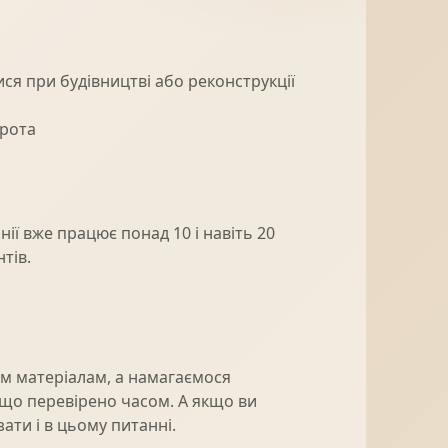
ся при будівництві або реконструкції
орота
ї вже працює понад 10 і навіть 20
тів.
им матеріалам, а намагаємося
 що перевірено часом. А якщо ви
ати і в цьому питанні.