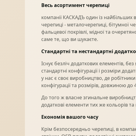
Весь асортимент черепиці
компанії КАСКАДЪ один із найбільших в
черепиці - металочерепиці, бітумної че
фальцевої покрівлі, мідної та очеретян
саме те, що ви шукаєте.
Стандартні та нестандартні додатк
Існує безліч додаткових елементів, б
стандартні конфігурації і розміри дода
у нас є своє виробництво, де робітни
конфігурації та розмірів, довжиною до 4
До того ж власне згинальне виробницт
додаткові елементи тих же кольорів та
Економія вашого часу
Крім безпосередньо черепиці, в компані