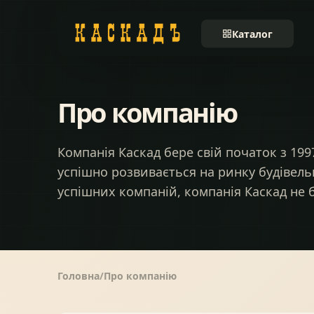
Каталог
Черепиця та
01
комплектуючі
Про компанію
Фасади та тераси
02
Компанія Каскад бере свій початок з 1997
успішно розвивається на ринку будівельн
Заборы
успішних компаній, компанія Каскад не б
03
Системи водовідведення
04
Головна
Про компанію
Вікна та сходи
05