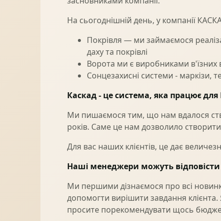
засновниками компанії.
На сьогоднішній день, у компанії КАСК
Покрівля — ми займаємося реаліза
даху та покрівлі
Ворота ми є виробниками в'їзних в
Сонцезахисні системи - маркізи, 
Каскад - це система, яка працює для 
Ми пишаємося тим, що нам вдалося ство
років. Саме це нам дозволило створити 
Для вас наших клієнтів, це дає величезн
Наші менеджери можуть відповісти 
Ми першими дізнаємося про всі новинк
допомогти вирішити завдання клієнта.
просите порекомендувати щось бюджетне