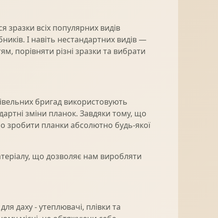
я зразки всіх популярних видів
ників. І навіть нестандартних видів —
ям, порівняти різні зразки та вибрати
удівельних бригад використовують
дартні зміни планок. Завдяки тому, що
мо зробити планки абсолютно будь-якої
атеріалу, що дозволяє нам виробляти
ля даху - утеплювачі, плівки та