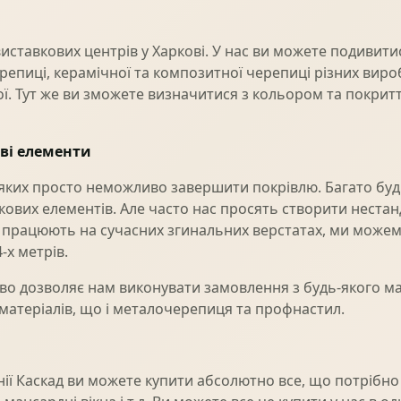
иставкових центрів у Харкові. У нас ви можете подивитис
репиці, керамічної та композитної черепиці різних вироб
ої. Тут же ви зможете визначитися з кольором та покритт
ові елементи
ез яких просто неможливо завершити покрівлю. Багато б
ткових елементів. Але часто нас просять створити нестан
ки працюють на сучасних згинальних верстатах, ми може
-х метрів.
во дозволяє нам виконувати замовлення з будь-якого м
 матеріалів, що і металочерепиця та профнастил.
ї Каскад ви можете купити абсолютно все, що потрібно д