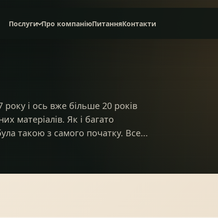
Послуги
Про компанію
Питання
Контакти
Дах під ключ
Сервісне обслуговування
НАТУРАЛЬНА ЧЕРЕПИЦЯ
СЛАНЦЕВА ПОКРІВЛЯ
 року і ось вже більше 20 років
их матеріалів. Як і багато
ула такою з самого початку. Все...
БІТУМНА ЧЕРЕПИЦЯ
МЕТАЛОЧЕРЕПИЦЯ