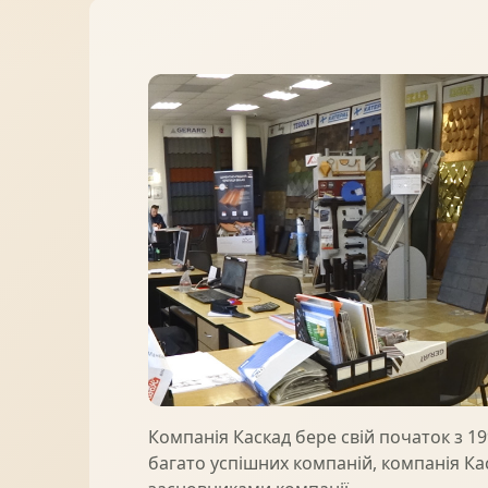
Ворота
06
Солнце защита
07
Навіси з полікарбонату
08
Компанія Каскад бере свій початок з 19
багато успішних компаній, компанія Кас