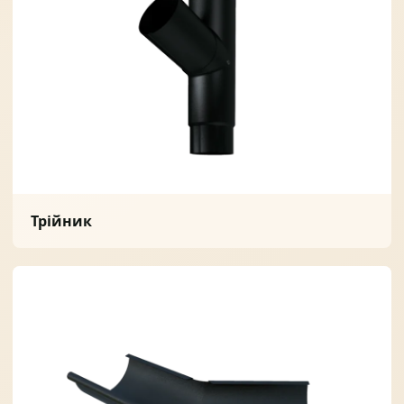
Солнце защита
07
Навіси з полікарбонату
08
Трійник