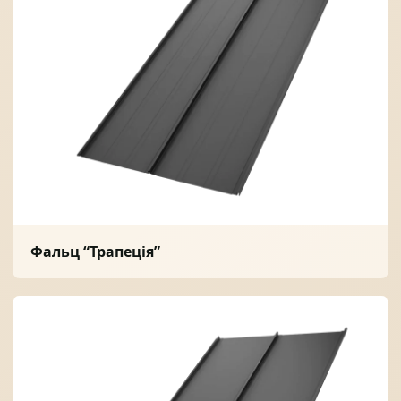
Фальц “Трапеція”