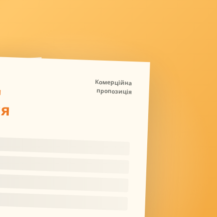
Д
Комерційна
пропозиція
ля