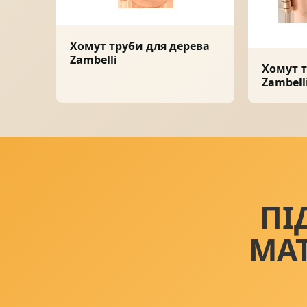
Хомут труби для дерева
Zambelli
Хомут т
Zambell
ПІ
МА