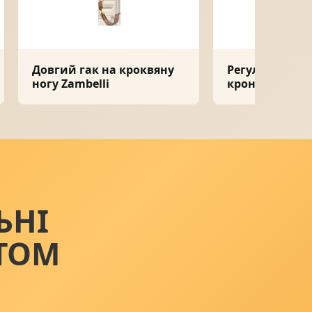
Довгий гак на кроквяну
Регулятор кут
ногу Zambelli
кронштейна Z
ЬНІ
ТОМ