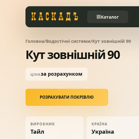
Каталог
Черепиця та
Головна
/
Водостічні системи
/
Кут зовнішній 90
01
комплектуючі
Кут зовнішній 90
Фасади та тераси
02
за розрахунком
ЦІНА
Заборы
03
РОЗРАХУВАТИ ПОКРІВЛЮ
Системи водовідведення
04
ВИРОБНИК
КРАЇНА
Вікна та сходи
05
Тайл
Україна