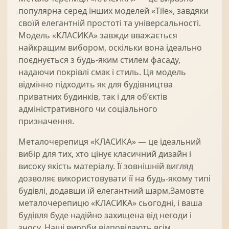
популярна серед інших моделей «Tile», завдяки
своїй елегантній простоті та універсальності.
Модель «КЛАСИКА» завжди вважається
найкращим вибором, оскільки вона ідеально
поєднується з будь-яким стилем фасаду,
надаючи покрівлі смак і стиль. Ця модель
відмінно підходить як для будівництва
приватних будинків, так і для об’єктів
адміністративного чи соціального
призначення.
Металочерепиця «КЛАСИКА» — це ідеальний
вибір для тих, хто цінує класичний дизайн і
високу якість матеріалу. Її зовнішній вигляд
дозволяє використовувати її на будь-якому типі
будівлі, додавши їй елегантний шарм.Замовте
металочерепицю «КЛАСИКА» сьогодні, і ваша
будівля буде надійно захищена від негоди і
зносу. Наші вироби відповідають всім