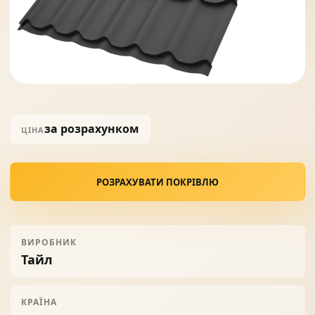
Солнце защита
07
Навіси з полікарбонату
08
за розрахунком
ЦІНА
РОЗРАХУВАТИ ПОКРІВЛЮ
ВИРОБНИК
Тайл
КРАЇНА