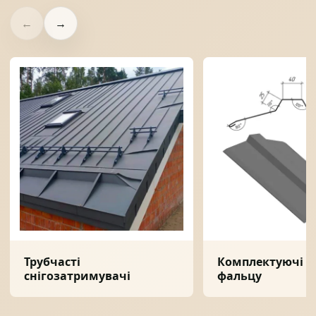
←
→
Трубчасті
Комплектуючі дл
снігозатримувачі
фальцу