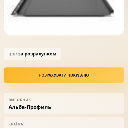
Солнце защита
07
Навіси з полікарбонату
08
за розрахунком
ЦІНА
РОЗРАХУВАТИ ПОКРІВЛЮ
ВИРОБНИК
Альба-Профиль
КРАЇНА