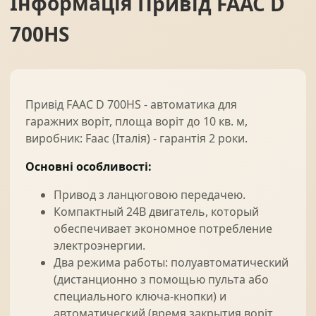
Інформація
Привід FAAC D
700HS
Привід FAAC D 700HS - автоматика для
гаражних воріт, площа воріт до 10 кв. м,
виробник: Faac (Італія) - гарантія 2 роки.
Основні особливості:
Привод з ланцюговою передачею.
Компактный 24В двигатель, который
обеспечивает экономное потребление
электроэнергии.
Два режима работы: полуавтоматический
(дистанционно з помощью пульта або
специального ключа-кнопки) и
автоматический (время закрытия воріт