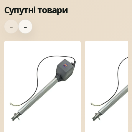
Супутні товари
←
→