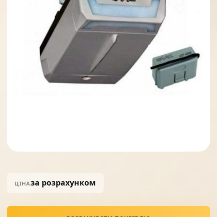
Солнце защита
07
Навіси з полікарбонату
08
за розрахунком
ЦІНА