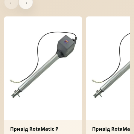
←
→
Привід RotaMatic P
Привід RotaMati