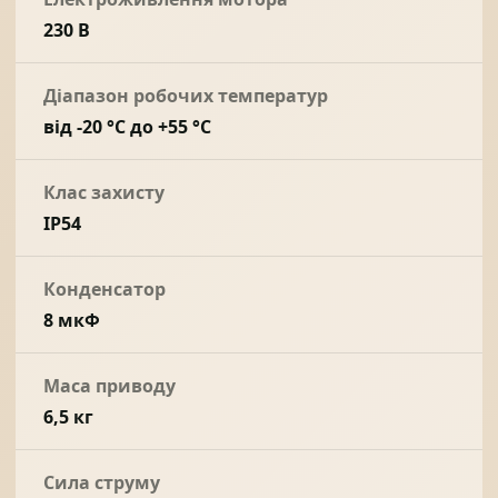
230 В
Діапазон робочих температур
від -20 °С до +55 °С
Клас захисту
IP54
Конденсатор
8 мкФ
Маса приводу
6,5 кг
Сила струму