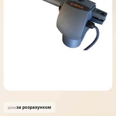
Солнце защита
07
Навіси з полікарбонату
08
за розрахунком
ЦІНА