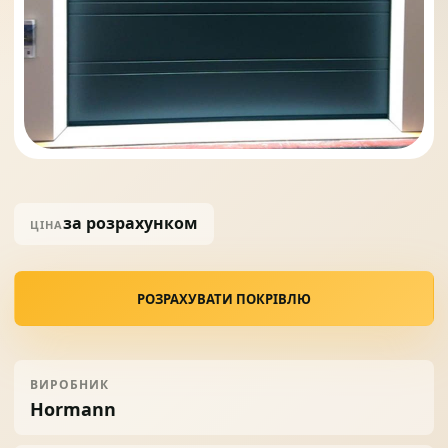
Солнце защита
07
Навіси з полікарбонату
08
за розрахунком
ЦІНА
РОЗРАХУВАТИ ПОКРІВЛЮ
ВИРОБНИК
Hormann