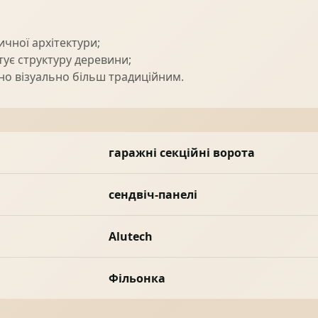
ичної архітектури;
тує структуру деревини;
о візуально більш традиційним.
гаражні секційні ворота
сендвіч-панелі
Alutech
Фільонка