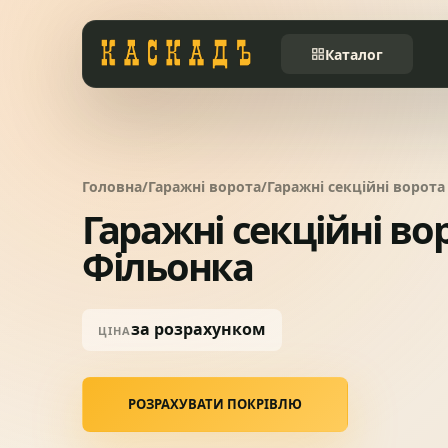
Каталог
Черепиця та
01
комплектуючі
Головна
/
Гаражні ворота
/
Гаражні секційні ворота
Фасади та тераси
02
Гаражні секційні во
Фільонка
Заборы
03
за розрахунком
ЦІНА
Системи водовідведення
04
Вікна та сходи
РОЗРАХУВАТИ ПОКРІВЛЮ
05