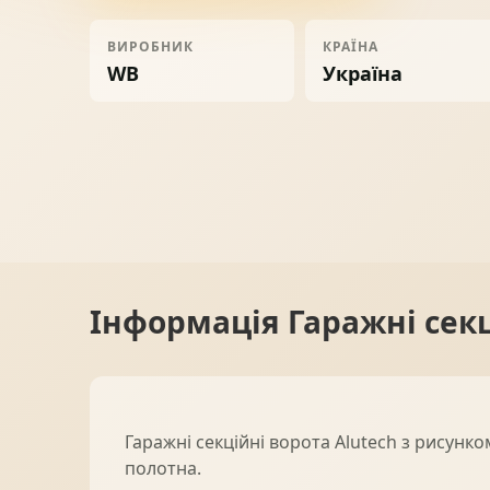
Ворота
06
ВИРОБНИК
КРАЇНА
WB
Україна
Солнце защита
07
Навіси з полікарбонату
08
Інформація
Гаражні сек
Гаражні секційні ворота Alutech з рисун
полотна.