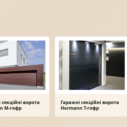
 секційні ворота
Гаражні секційні ворота
n M-гофр
Hormann T-гофр