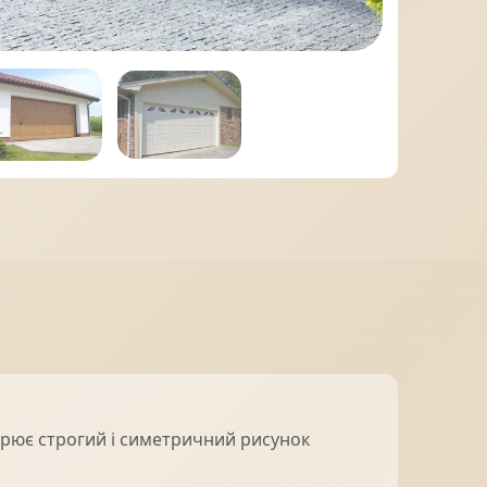
МІДНА ПОКРІВЛЯ
орює строгий і симетричний рисунок