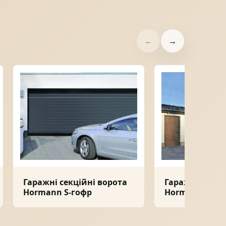
←
→
Гаражні секційні ворота
Гаражні секці
Hormann S-гофр
Hormann L-го