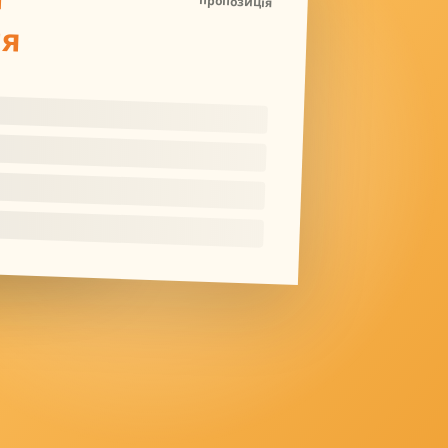
пропозиція
ля