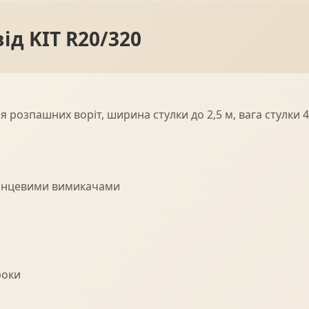
ід KIT R20/320
 розпашних воріт, ширина стулки до 2,5 м, вага стулки 400
кінцевими вимикачами
роки