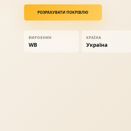
Ворота
06
РОЗРАХУВАТИ ПОКРІВЛЮ
Солнце защита
07
ВИРОБНИК
КРАЇНА
WB
Україна
Навіси з полікарбонату
08