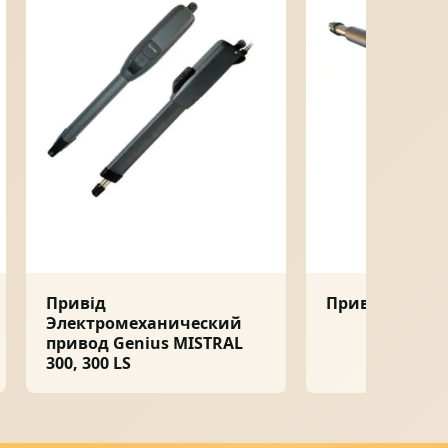
Привід
Привід Genius
Электромеханический
привод Genius MISTRAL
300, 300 LS