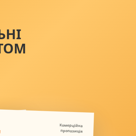
ЬНІ
ТОМ
Д
Комерційна
пропозиція