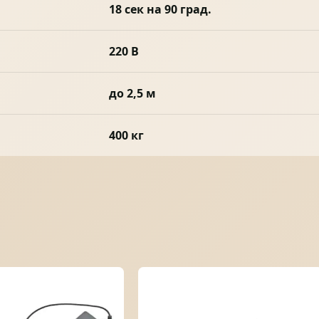
18 сек на 90 град.
220 В
до 2,5 м
400 кг