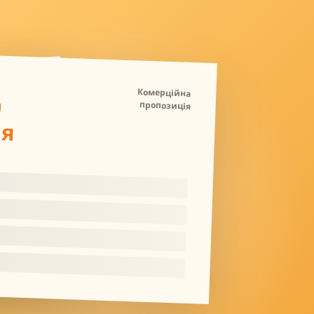
Д
Комерційна
пропозиція
ля