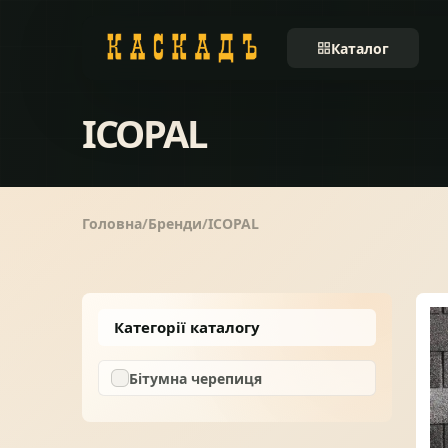
Каталог
ICOPAL
Черепиця та
01
комплектуючі
Фасади та тераси
02
Головна
Бренди
ICOPAL
Заборы
03
Категорії каталогу
Системи водовідведення
04
Бітумна черепиця
Вікна та сходи
05