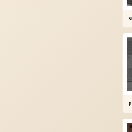
Ворота
06
S
Солнце защита
07
Навіси з полікарбонату
08
P