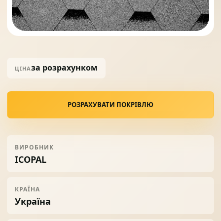
Солнце защита
07
Навіси з полікарбонату
08
за розрахунком
ЦІНА
РОЗРАХУВАТИ ПОКРІВЛЮ
ВИРОБНИК
ICOPAL
КРАЇНА
Україна