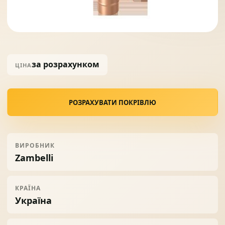
Солнце защита
07
за розрахунком
Навіси з полікарбонату
08
ЦІНА
РОЗРАХУВАТИ ПОКРІВЛЮ
ВИРОБНИК
Zambelli
КРАЇНА
Україна