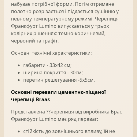
набуває потрібної форми. Потім отримане
полотно розрізається і піддається сушінню у
певному температурному режимі. Черепиця
Франкфурт Lumino випускається у трьох
колірних рішеннях: темно-коричневий,
червоний та графіт.
Основні технічні характеристики:
габарити - 33х42 см;
ширина покриття - 30см;
перетин решетування -5х5см.
Основні переваги цементно-піщаної
черепиці Braas
Представлена ??черепиця від виробника Брас
Франкфурт Lumino має ряд переваг:
стійкість до зовнішнього впливу, їй не