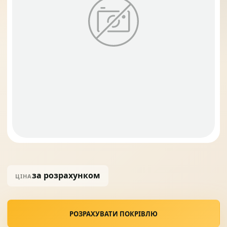
Солнце защита
07
Навіси з полікарбонату
08
за розрахунком
ЦІНА
РОЗРАХУВАТИ ПОКРІВЛЮ