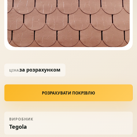
Солнце защита
07
Навіси з полікарбонату
08
за розрахунком
ЦІНА
РОЗРАХУВАТИ ПОКРІВЛЮ
ВИРОБНИК
Tegola