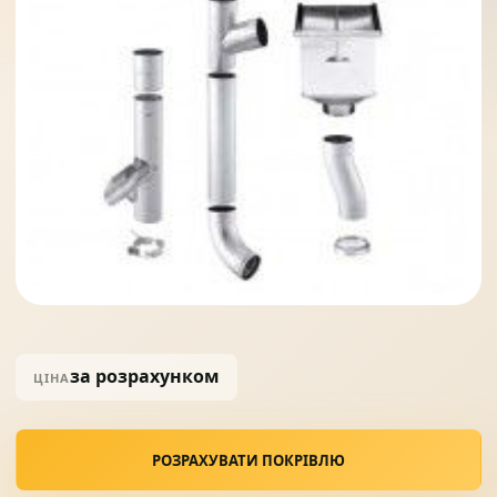
Солнце защита
07
Навіси з полікарбонату
08
за розрахунком
ЦІНА
РОЗРАХУВАТИ ПОКРІВЛЮ