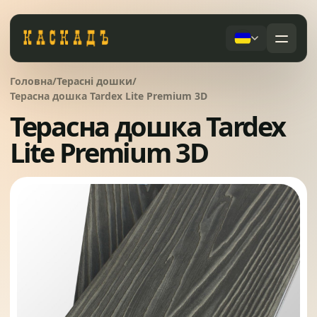
Черепиця та комплектуючі
Головна
/
Терасні дошки
/
01
Терасна дошка Tardex Lite Premium 3D
Терасна дошка Tardex
Фасади та тераси
02
Послуги
Lite Premium 3D
Дах під ключ
Заборы
03
Сервісне обслуговування
Системи водовідведення
04
Про компанію
Вікна та сходи
05
Питання
Контакти
Ворота
06