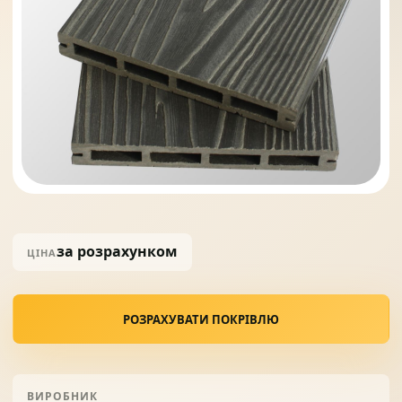
Солнце защита
07
Навіси з полікарбонату
08
за розрахунком
ЦІНА
РОЗРАХУВАТИ ПОКРІВЛЮ
ВИРОБНИК