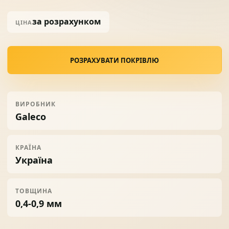
за розрахунком
ЦІНА
Солнце защита
07
РОЗРАХУВАТИ ПОКРІВЛЮ
Навіси з полікарбонату
08
ВИРОБНИК
Galeco
КРАЇНА
Україна
ТОВЩИНА
0,4-0,9 мм