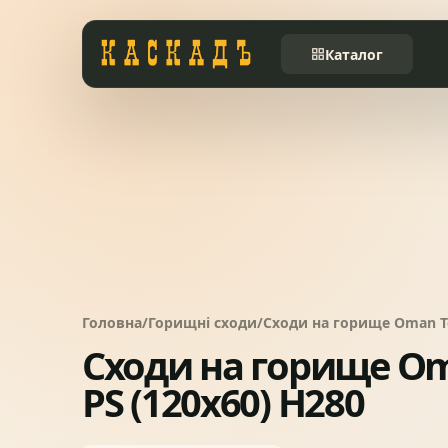
Каталог
Черепиця та
01
комплектуючі
Фасади та тераси
02
Заборы
03
Головна
/
Горищні сходи
/
Сходи на горище Oman Te
Системи водовідведення
04
Сходи на горище O
PS (120x60) H280
Вікна та сходи
05