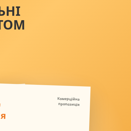
ЬНІ
ТОМ
Д
Комерційна
пропозиція
ля