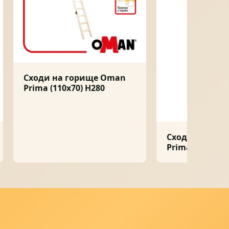
Сходи на горище Oman
Prima (110x70) H280
Сходи на гор
Prima (110x60)