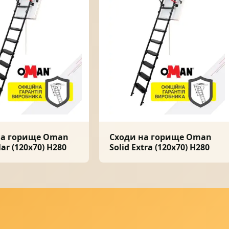
на горище Oman
Сходи на горище Oman
lar (120x70) H280
Solid Extra (120x70) H280