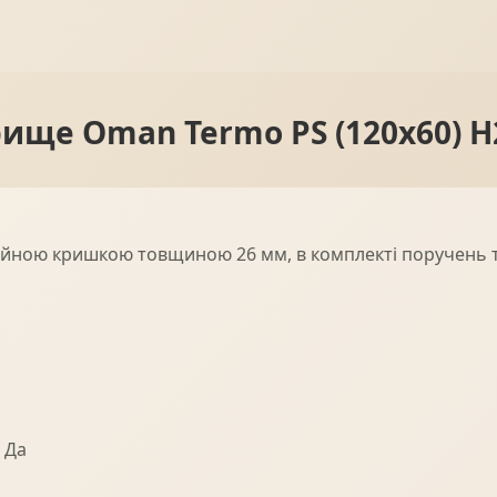
рище Oman Termo PS (120x60) H
яційною кришкою товщиною 26 мм, в комплекті поручень т
 Да