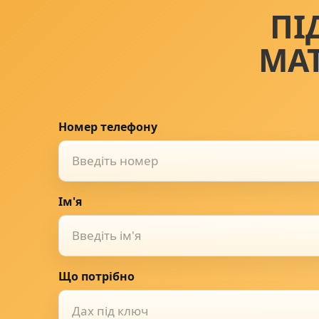
ПІ
МА
Номер телефону
Ім'я
Що потрібно
Дах під ключ