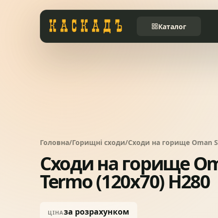
Каталог
Черепиця та
01
комплектуючі
Фасади та тераси
02
Заборы
03
Головна
/
Горищні сходи
/
Сходи на горище Oman St
Сходи на горище Om
Системи водовідведення
04
Termo (120x70) H280
Вікна та сходи
05
за розрахунком
ЦІНА