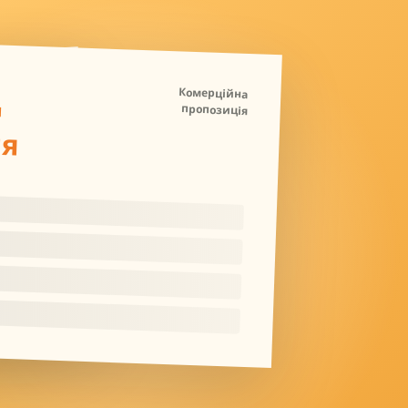
Д
Комерційна
пропозиція
ля