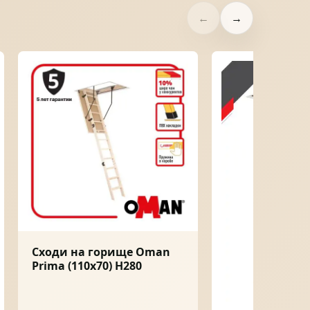
←
→
Сходи на горище Oman
Prima (110x70) H280