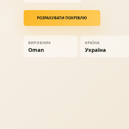
Ворота
06
РОЗРАХУВАТИ ПОКРІВЛЮ
Солнце защита
07
ВИРОБНИК
КРАЇНА
Навіси з полікарбонату
08
Oman
Україна