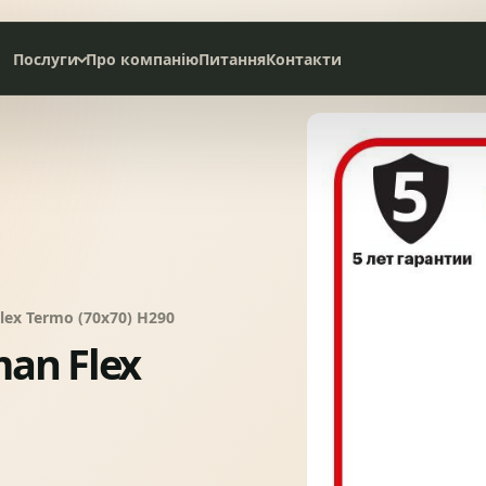
Послуги
Про компанію
Питання
Контакти
Дах під ключ
Сервісне обслуговування
НАТУРАЛЬНА ЧЕРЕПИЦЯ
СЛАНЦЕВА ПОКРІВЛЯ
ex Termo (70x70) H290
an Flex
БІТУМНА ЧЕРЕПИЦЯ
МЕТАЛОЧЕРЕПИЦЯ