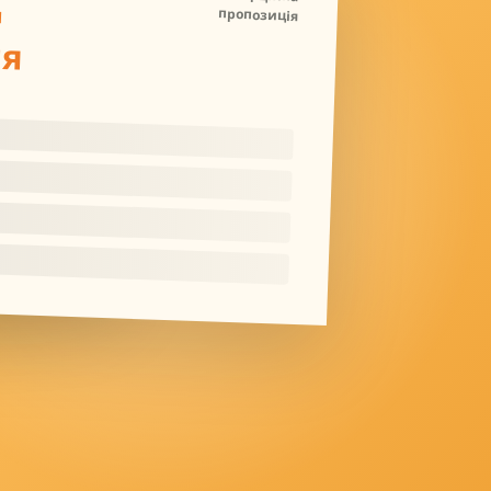
Д
пропозиція
ля