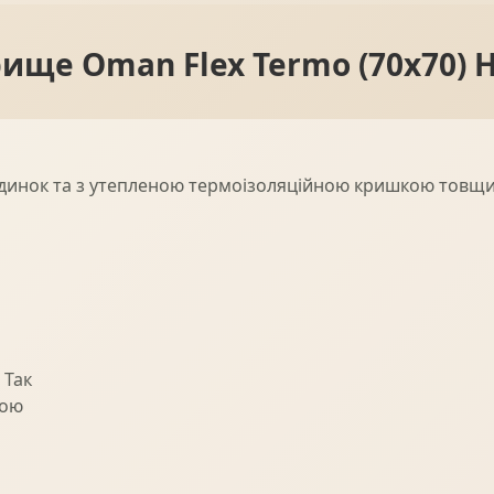
рище Oman Flex Termo (70x70) 
ходинок та з утепленою термоізоляційною кришкою товщ
 Так
кою