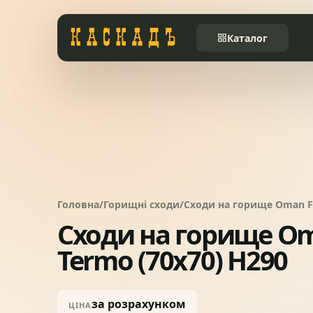
Каталог
Черепиця та
01
комплектуючі
Фасади та тераси
02
Заборы
03
Головна
/
Горищні сходи
/
Сходи на горище Oman Fl
Сходи на горище Om
Системи водовідведення
04
Termo (70x70) H290
Вікна та сходи
05
за розрахунком
ЦІНА