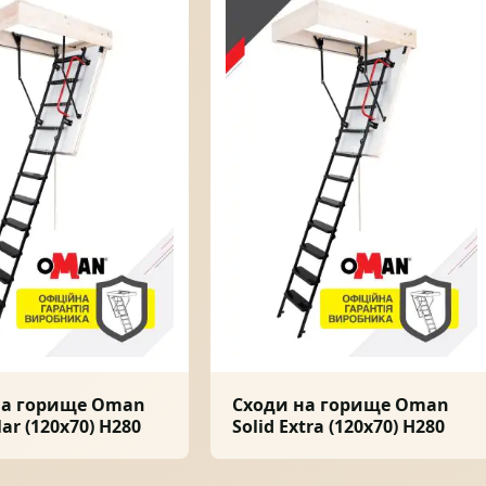
на горище Oman
Сходи на горище Oman
lar (120x70) H280
Solid Extra (120x70) H280