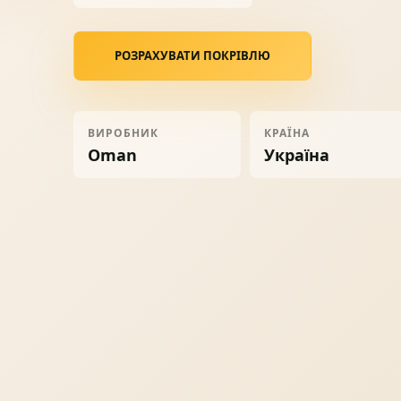
Ворота
06
РОЗРАХУВАТИ ПОКРІВЛЮ
Солнце защита
07
ВИРОБНИК
КРАЇНА
Навіси з полікарбонату
08
Oman
Україна