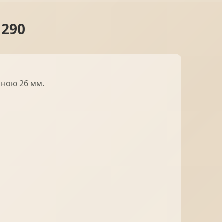
H290
иною 26 мм.