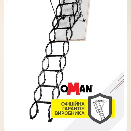
Солнце защита
07
Навіси з полікарбонату
08