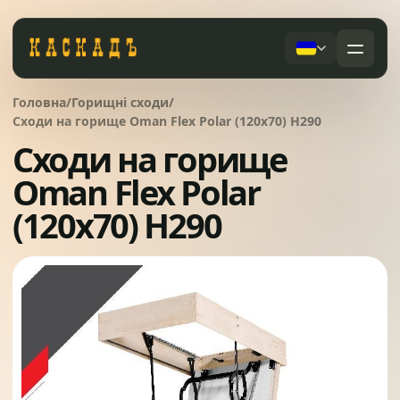
Черепиця та комплектуючі
Головна
/
Горищні сходи
/
01
Сходи на горище Oman Flex Polar (120x70) H290
Сходи на горище
Фасади та тераси
02
Послуги
Oman Flex Polar
Дах під ключ
(120x70) H290
Заборы
03
Сервісне обслуговування
Системи водовідведення
04
Про компанію
Вікна та сходи
05
Питання
Контакти
Ворота
06