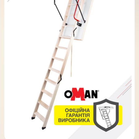
Солнце защита
07
Навіси з полікарбонату
08