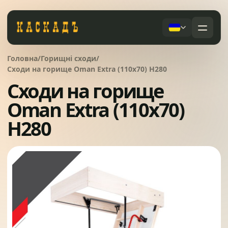
Черепиця та комплектуючі
Головна
/
Горищні сходи
/
01
Сходи на горище Oman Extra (110x70) H280
Сходи на горище
Фасади та тераси
02
Послуги
Oman Extra (110x70)
Дах під ключ
H280
Заборы
03
Сервісне обслуговування
Системи водовідведення
04
Про компанію
Вікна та сходи
05
Питання
Контакти
Ворота
06