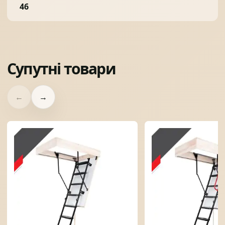
46
Супутні товари
←
→