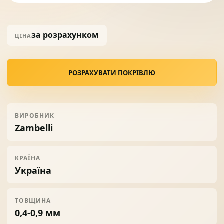
Солнце защита
07
за розрахунком
ЦІНА
Навіси з полікарбонату
08
РОЗРАХУВАТИ ПОКРІВЛЮ
ВИРОБНИК
Zambelli
КРАЇНА
Україна
ТОВЩИНА
0,4-0,9 мм