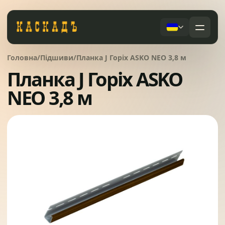
Черепиця та комплектуючі
Головна
/
Підшиви
/
Планка J Горіх ASKO NEO 3,8 м
01
Планка J Горіх ASKO
NEO 3,8 м
Фасади та тераси
02
Послуги
Дах під ключ
Заборы
03
Сервісне обслуговування
Системи водовідведення
04
Про компанію
Вікна та сходи
05
Питання
Контакти
Ворота
06