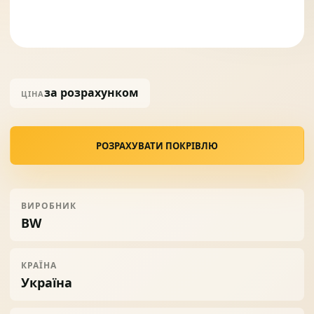
Солнце защита
07
Навіси з полікарбонату
08
за розрахунком
ЦІНА
РОЗРАХУВАТИ ПОКРІВЛЮ
ВИРОБНИК
BW
КРАЇНА
Україна