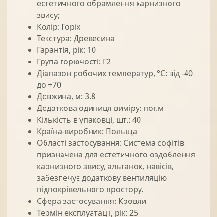
естетичного обрамлення карнизного
звису;
Колір: Горіх
Текстура: Древесина
Гарантія, рік: 10
Група горючості: Г2
Діапазон робочих температур, °С: від -40
до +70
Довжина, м: 3.8
Додаткова одиниця виміру: пог.м
Кількість в упаковці, шт.: 40
Країна-виробник: Польща
Області застосування: Система софітів
призначена для естетичного оздоблення
карнизного звису, альтанок, навісів,
забезпечує додаткову вентиляцію
підпокрівельного простору.
Сфера застосування: Кровли
Термін експлуатації, рік: 25