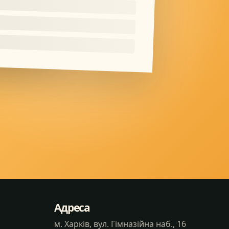
Адреса
м. Харків, вул. Гімназійна наб., 16