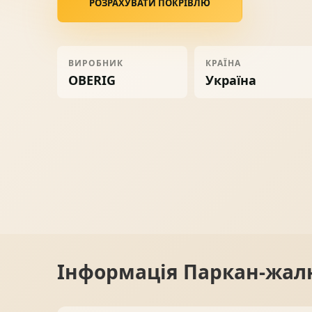
РОЗРАХУВАТИ ПОКРІВЛЮ
Ворота
06
ВИРОБНИК
КРАЇНА
Солнце защита
07
OBERIG
Україна
Навіси з полікарбонату
08
Інформація
Паркан-жалюз