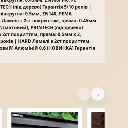
івкругла: 0.45мм, ZN100/140, PE
ECH (під дерево) Гарантія 5/10 років |
півкругла: 0.5мм, ZN140, PEMA
D Ламелі з 2ст покриттям, пряма: 0.45мм
MA (матовий), PRINTECH (під дерево)
з 2ст покриттям, пряма: 0.5мм x 2,
 років | HARD Ламелі з 2ст покриттям,
товий) Алюміній 0.6 (НОВИНКА) Гарантія
←
→