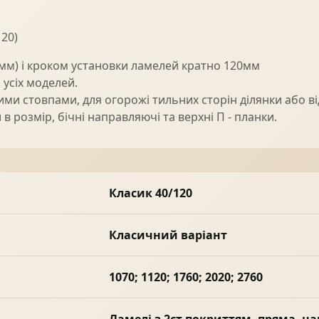
120)
 мм) і кроком установки ламелей кратно 120мм
усіх моделей.
и стовпами, для огорожі тильних сторін ділянки або від 
в розмір, бічні направляючі та верхні П - планки.
Класик 40/120
Класичний варіант
1070; 1120; 1760; 2020; 2760