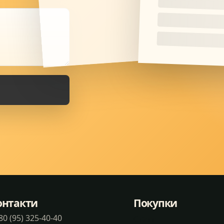
онтакти
Покупки
80 (95) 325-40-40
Статті