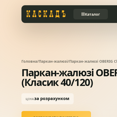
Каталог
Черепиця та
01
комплектуючі
Фасади та тераси
02
Головна
/
Паркан-жалюзі
/
Паркан-жалюзі OBERIG Cla
Паркан-жалюзі OBERI
Заборы
03
(Класик 40/120)
Системи водовідведення
04
за розрахунком
ЦІНА
Вікна та сходи
05