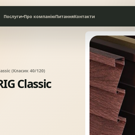
Послуги
Про компанію
Питання
Контакти
Дах під ключ
Сервісне обслуговування
НАТУРАЛЬНА ЧЕРЕПИЦЯ
СЛАНЦЕВА ПОКРІВЛЯ
ssic (Класик 40/120)
G Classic
БІТУМНА ЧЕРЕПИЦЯ
МЕТАЛОЧЕРЕПИЦЯ