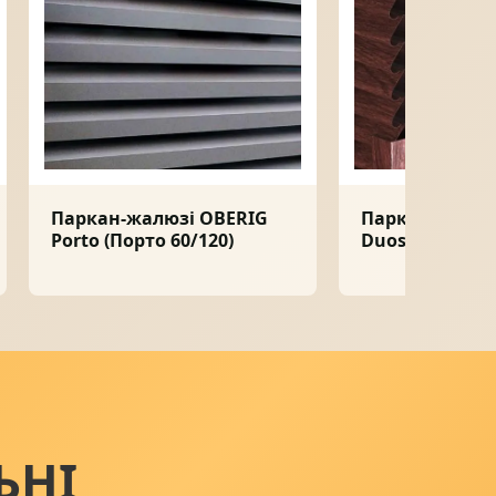
Паркан-жалюзі OBERIG
Паркан-жалюз
Porto (Порто 60/120)
Duos (Duos XL)
ЬНІ