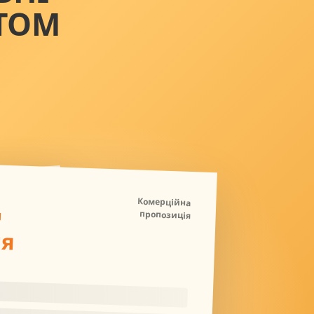
ТОМ
Д
Комерційна
пропозиція
ля