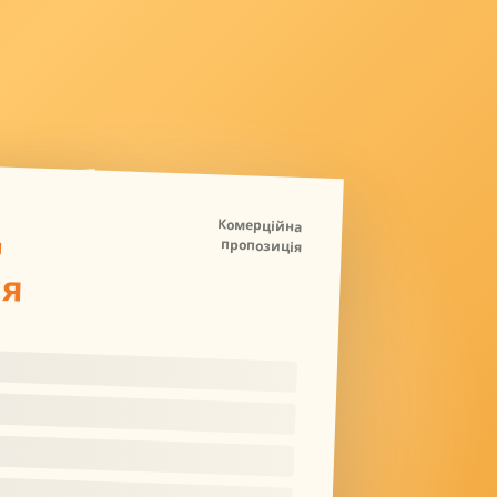
Д
Комерційна
пропозиція
ля