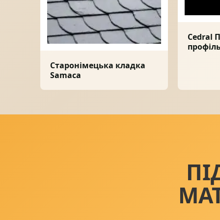
Cedral
профіл
Старонімецька кладка
Samaca
ПІ
МА