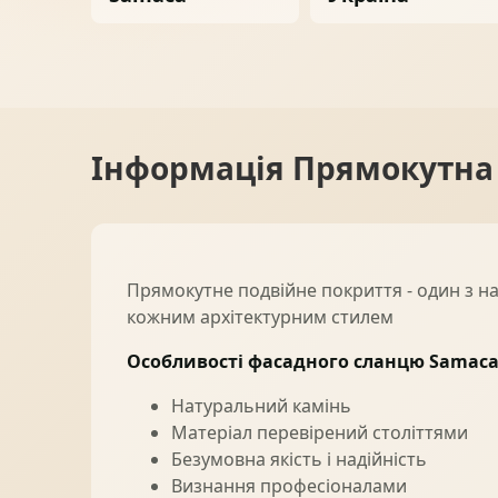
Ворота
06
Солнце защита
07
Інформація
Прямокутна 
Навіси з полікарбонату
08
Прямокутне подвійне покриття - один з на
кожним архітектурним стилем
Особливості фасадного сланцю Samaca
Натуральний камінь
Матеріал перевірений століттями
Безумовна якість і надійність
Визнання професіоналами