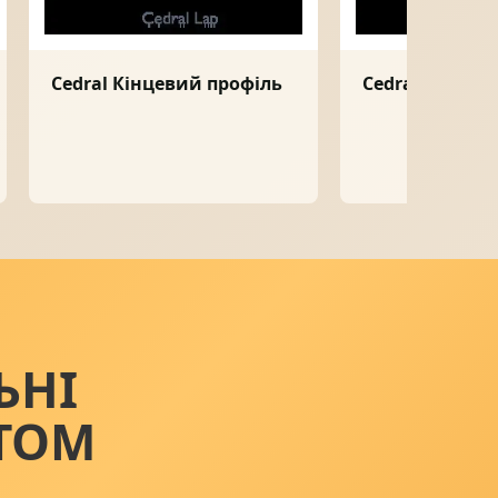
Cedral Кінцевий профіль
Cedral Старто
ЬНІ
ТОМ