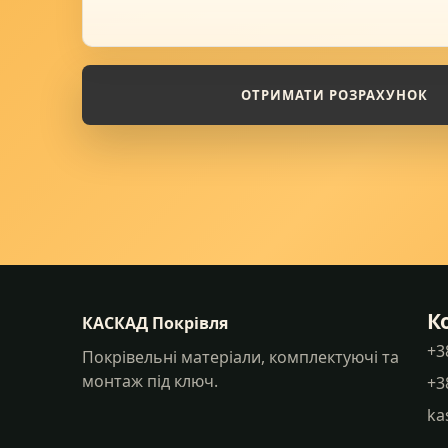
ОТРИМАТИ РОЗРАХУНОК
К
КАСКАД Покрівля
+3
Покрівельні матеріали, комплектуючі та
монтаж під ключ.
+3
ka