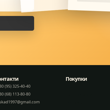
онтакти
Покупки
80 (95) 325-40-40
Статті
80 (68) 113-80-80
Часті питання
skad1997@gmail.com
Доставка