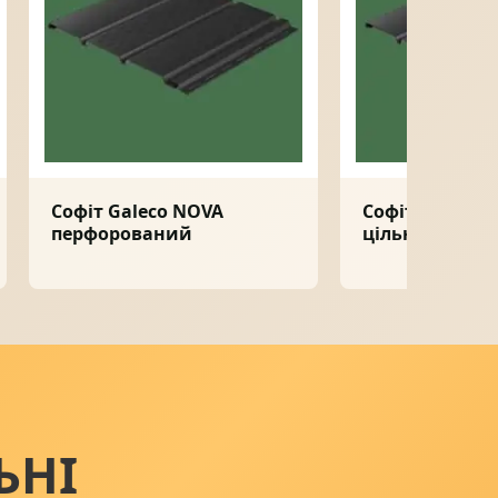
Софіт Galeco NOVA
Софіт Galeco 
перфорований
цільний
ЬНІ