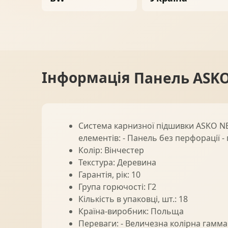
Ворота
06
Солнце защита
07
Інформація
Панель ASKO
Навіси з полікарбонату
08
Система карнизної підшивки ASKO NEO
елементів: - Панель без перфорації 
Колір: Вінчестер
Текстура: Деревина
Гарантія, рік: 10
Група горючості: Г2
Кількість в упаковці, шт.: 18
Країна-виробник: Польща
Переваги: - Величезна колірна гамма -