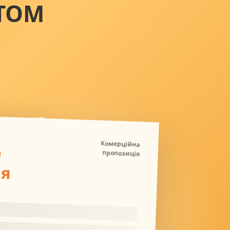
ТОМ
Д
Комерційна
пропозиція
ля