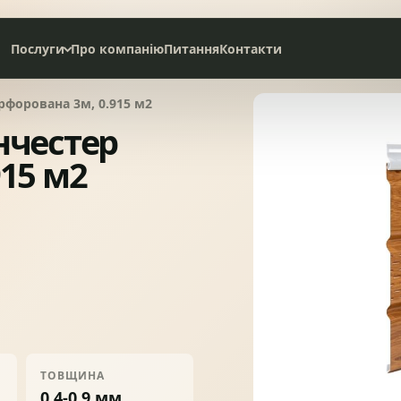
Послуги
Про компанію
Питання
Контакти
Дах під ключ
рфорована 3м, 0.915 м2
нчестер
Сервісне обслуговування
15 м2
НАТУРАЛЬНА ЧЕРЕПИЦЯ
СЛАНЦЕВА ПОКРІВЛЯ
БІТУМНА ЧЕРЕПИЦЯ
МЕТАЛОЧЕРЕПИЦЯ
ТОВЩИНА
0,4-0,9 мм