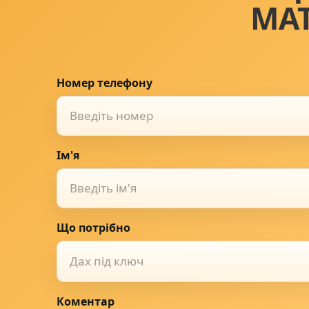
МА
Номер телефону
Ім'я
Що потрібно
Дах під ключ
Коментар