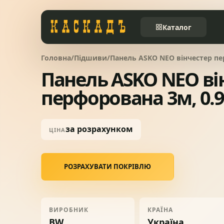
Каталог
Головна
/
Підшиви
/
Панель ASKO NEO вінчестер пе
Черепиця та
01
комплектуючі
Панель ASKO NEO ві
перфорована 3м, 0.9
Фасади та тераси
02
за розрахунком
ЦІНА
Заборы
03
РОЗРАХУВАТИ ПОКРІВЛЮ
Системи водовідведення
04
Вікна та сходи
05
ВИРОБНИК
КРАЇНА
BW
Україна