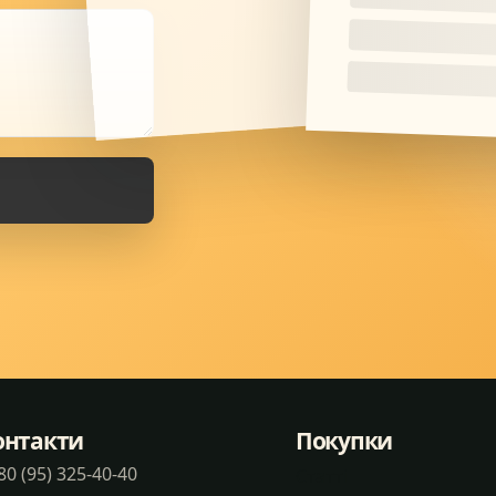
онтакти
Покупки
80 (95) 325-40-40
Статті