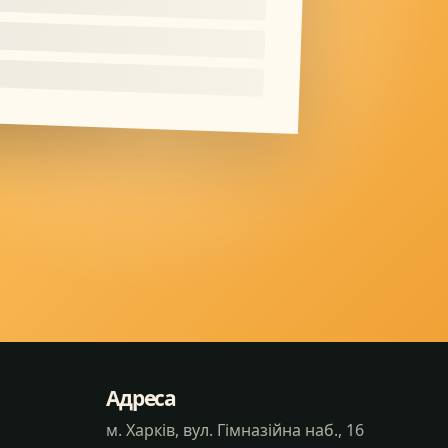
Адреса
м. Харків, вул. Гімназійна наб., 16