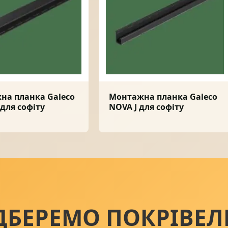
на планка Galeco
Монтажна планка Galeco
для софіту
NOVA J для софіту
ДБЕРЕМО ПОКРІВЕЛ