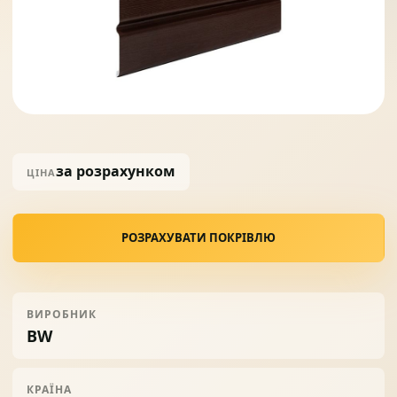
Солнце защита
07
Навіси з полікарбонату
08
за розрахунком
ЦІНА
РОЗРАХУВАТИ ПОКРІВЛЮ
ВИРОБНИК
BW
КРАЇНА