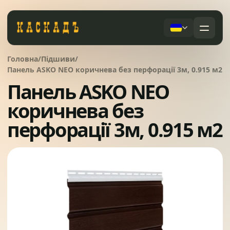
Черепиця та комплектуючі
Головна
/
Підшиви
/
01
Панель ASKO NEO коричнева без перфорації 3м, 0.915 м2
Панель ASKO NEO
Фасади та тераси
02
Послуги
коричнева без
Дах під ключ
перфорації 3м, 0.915 м2
Заборы
03
Сервісне обслуговування
Системи водовідведення
04
Про компанію
Вікна та сходи
05
Питання
Контакти
Ворота
06