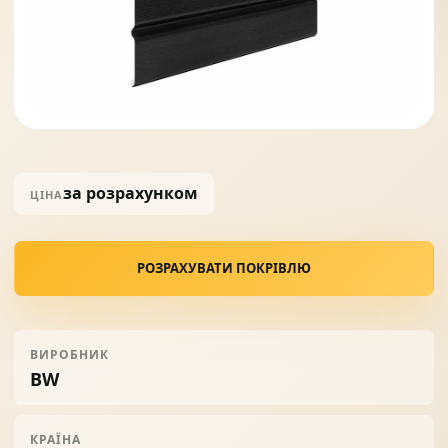
Солнце защита
07
Навіси з полікарбонату
08
за розрахунком
ЦІНА
РОЗРАХУВАТИ ПОКРІВЛЮ
ВИРОБНИК
BW
КРАЇНА