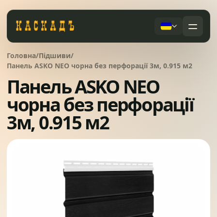
Черепиця та комплектуючі
Головна
/
Підшиви
/
01
Панель ASKO NEO чорна без перфорації 3м, 0.915 м2
Панель ASKO NEO
Фасади та тераси
02
Послуги
чорна без перфорації
Дах під ключ
3м, 0.915 м2
Заборы
03
Сервісне обслуговування
Системи водовідведення
04
Про компанію
Вікна та сходи
05
Питання
Контакти
Ворота
06