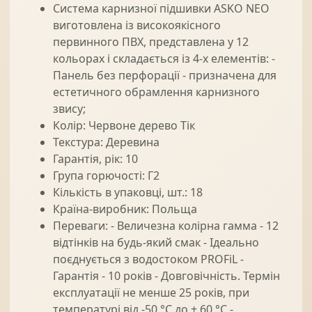
Система карнизної підшивки ASKO NEO
виготовлена із високоякісного
первинного ПВХ, представлена у 12
кольорах і складається із 4-х елементів: -
Панель без перфорації - призначена для
естетичного обрамлення карнизного
звису;
Колір: Червоне дерево Тік
Текстура: Деревина
Гарантія, рік: 10
Група горючості: Г2
Кількість в упаковці, шт.: 18
Країна-виробник: Польща
Переваги: - Величезна колірна гамма - 12
відтінків на будь-який смак - Ідеально
поєднується з водостоком PROFiL -
Гарантія - 10 років - Довговічність. Термін
експлуатації не менше 25 років, при
температурі від -50 °C до + 60 °C -