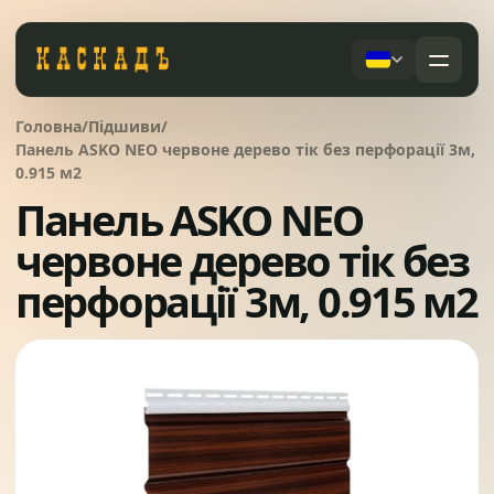
Черепиця та комплектуючі
Головна
/
Підшиви
/
01
Панель ASKO NEO червоне дерево тік без перфорації 3м,
0.915 м2
Фасади та тераси
02
Панель ASKO NEO
Послуги
червоне дерево тік без
Дах під ключ
Заборы
03
перфорації 3м, 0.915 м2
Сервісне обслуговування
Системи водовідведення
04
Про компанію
Вікна та сходи
05
Питання
Контакти
Ворота
06