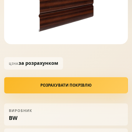
Солнце защита
07
Навіси з полікарбонату
08
за розрахунком
ЦІНА
РОЗРАХУВАТИ ПОКРІВЛЮ
ВИРОБНИК
BW