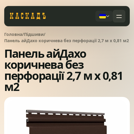
Черепиця та комплектуючі
Головна
/
Підшиви
/
01
Панель айДахо коричнева без перфорації 2,7 м x 0,81 м2
Панель айДахо
Фасади та тераси
02
Послуги
коричнева без
Дах під ключ
перфорації 2,7 м x 0,81
Заборы
03
м2
Сервісне обслуговування
Системи водовідведення
04
Про компанію
Вікна та сходи
05
Питання
Контакти
Ворота
06