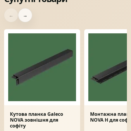
←
→
Кутова планка Galeco
Монтажна планк
NOVA зовнішня для
NOVA H для софі
софіту