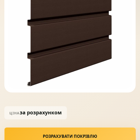
Солнце защита
07
Навіси з полікарбонату
08
за розрахунком
ЦІНА
РОЗРАХУВАТИ ПОКРІВЛЮ