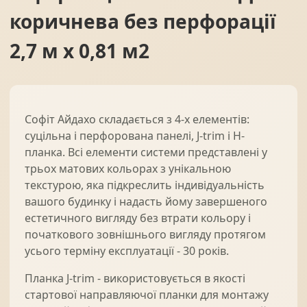
коричнева без перфорації
2,7 м x 0,81 м2
Софіт Айдахо складається з 4-х елементів:
суцільна і перфорована панелі, J-trim і Н-
планка. Всі елементи системи представлені у
трьох матових кольорах з унікальною
текстурою, яка підкреслить індивідуальність
вашого будинку і надасть йому завершеного
естетичного вигляду без втрати кольору і
початкового зовнішнього вигляду протягом
усього терміну експлуатації - 30 років.
Планка J-trim - використовується в якості
стартової направляючої планки для монтажу