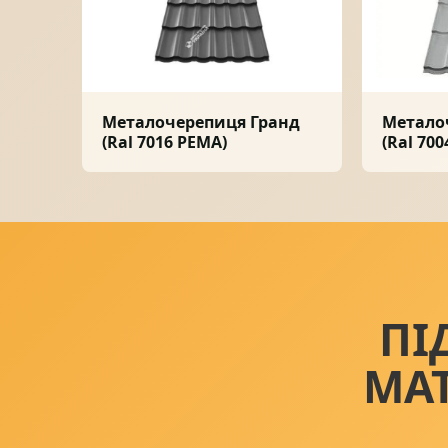
Металочерепиця Гранд
Метало
(Ral 7016 PEMA)
(Ral 700
ПІ
МА