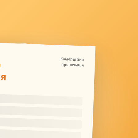
Д
Комерційна
пропозиція
ля