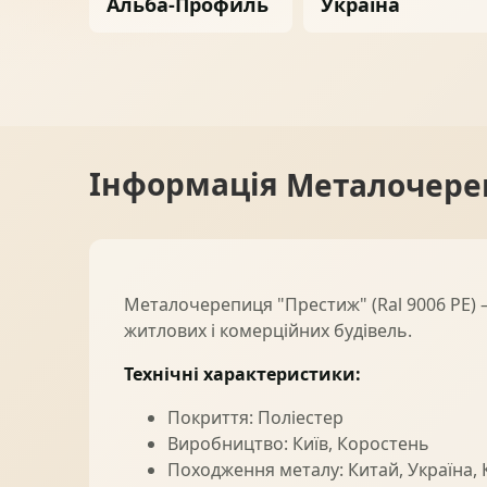
Альба-Профиль
Україна
Ворота
06
Солнце защита
07
Інформація
Металочереп
Навіси з полікарбонату
08
Металочерепиця "Престиж" (Ral 9006 PE) 
житлових і комерційних будівель.
Технічні характеристики:
Покриття: Поліестер
Виробництво: Київ, Коростень
Походження металу: Китай, Україна,