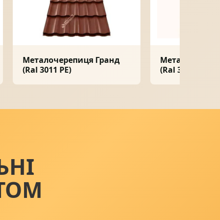
Металочерепиця Гранд
Металочерепи
(Ral 3011 PE)
(Ral 3009 PEMA
ЬНІ
ТОМ