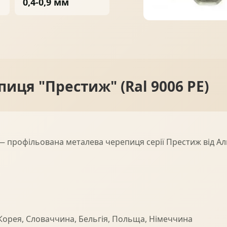
0,4-0,9 мм
ПРОФНАСТИЛ
ФАЛЬЦЕВА ПОКРІВЛЯ
иця "Престиж" (Ral 9006 PE)
ПОКРІВЕЛЬНА ШАШКА
ПІДШИВИ
— профільована металева черепиця серії Престиж від А
 Корея, Словаччина, Бельгія, Польща, Німеччина