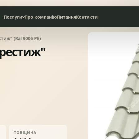
Послуги
Про компанію
Питання
Контакти
Дах під ключ
иж" (Ral 9006 PE)
Сервісне обслуговування
рестиж"
НАТУРАЛЬНА ЧЕРЕПИЦЯ
СЛАНЦЕВА ПОКРІВЛЯ
БІТУМНА ЧЕРЕПИЦЯ
МЕТАЛОЧЕРЕПИЦЯ
ТОВЩИНА