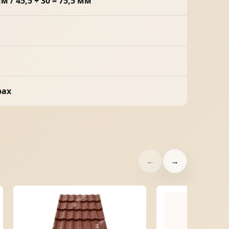
мм / 45,5 + 30 = 75,5 мм
рах
←
→