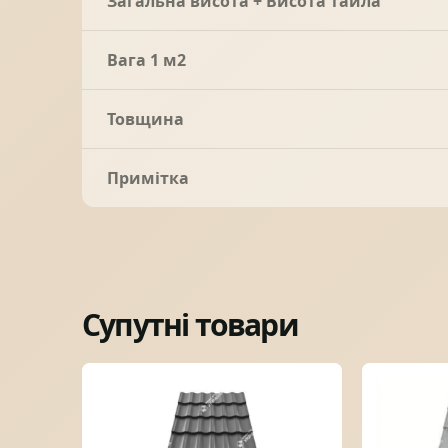
Загальна висота + Висота тайла
Вага 1 м2
Товщина
Примітка
Супутні товари