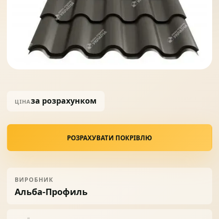
Солнце защита
07
Навіси з полікарбонату
08
за розрахунком
ЦІНА
РОЗРАХУВАТИ ПОКРІВЛЮ
ВИРОБНИК
Альба-Профиль