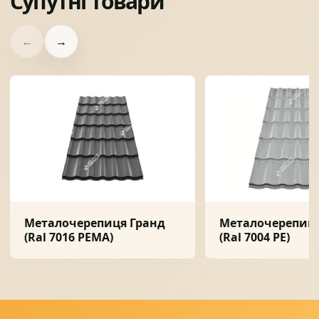
Супутні товари
←
→
Металочерепиця Гранд
Металочерепиця
(Ral 7016 PEMA)
(Ral 7004 PE)