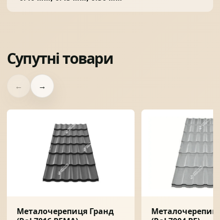
Супутні товари
←
→
Металочерепиця Гранд
Металочерепиця