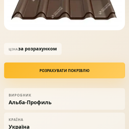
Солнце защита
07
Навіси з полікарбонату
08
за розрахунком
ЦІНА
РОЗРАХУВАТИ ПОКРІВЛЮ
ВИРОБНИК
Альба-Профиль
КРАЇНА
Україна