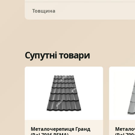
Товщина
Супутні товари
Металочерепиця Гранд
Метало
(Ral 7016 PEMA)
(Ral 700