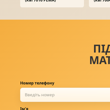
ПІ
МА
Номер телефону
Ім'я