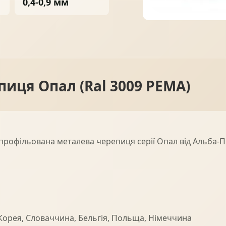
0,4-0,9 мм
ПРОФНАСТИЛ
ФАЛЬЦЕВА ПОКРІВЛЯ
иця Опал (Ral 3009 PEMA)
ПОКРІВЕЛЬНА ШАШКА
ПІДШИВИ
профільована металева черепиця серії Опал від Альба-П
 Корея, Словаччина, Бельгія, Польща, Німеччина