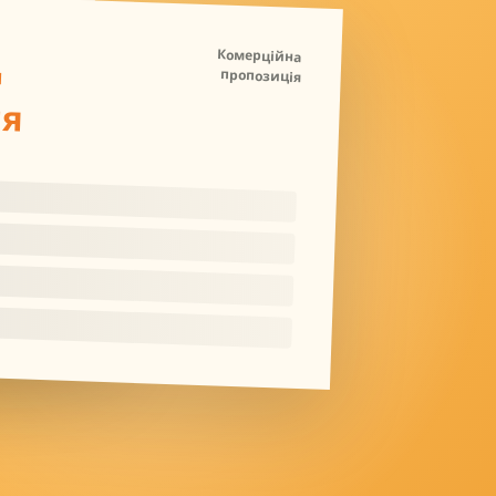
Д
Комерційна
пропозиція
ля