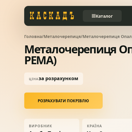
Каталог
Черепиця та
Головна
/
Металочерепиця
/
Металочерепиця Опал 
01
комплектуючі
Металочерепиця Опа
PEMA)
Фасади та тераси
02
за розрахунком
Заборы
ЦІНА
03
Системи водовідведення
04
РОЗРАХУВАТИ ПОКРІВЛЮ
Вікна та сходи
05
ВИРОБНИК
КРАЇНА