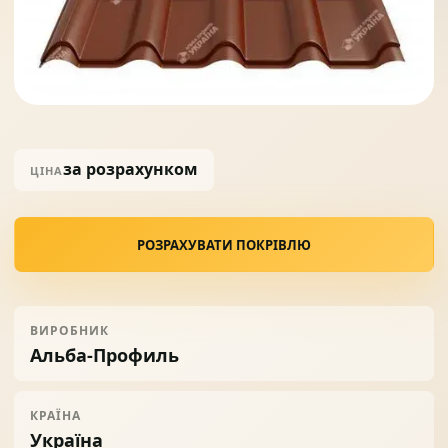
Солнце защита
07
Навіси з полікарбонату
08
за розрахунком
ЦІНА
РОЗРАХУВАТИ ПОКРІВЛЮ
ВИРОБНИК
Альба-Профиль
КРАЇНА
Україна