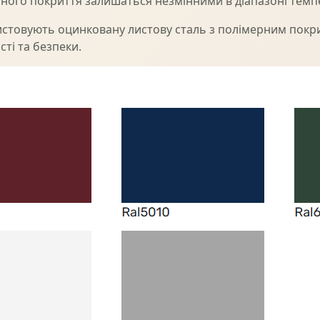
ного покриття залишаться незмінними в діапазоні темпер
стовують оцинковану листову сталь з полімерним покри
ті та безпеки.