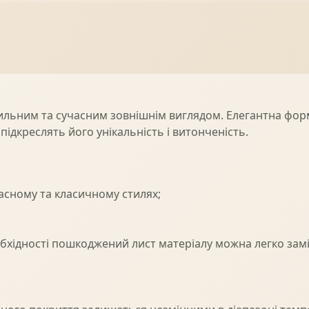
льним та сучасним зовнішнім виглядом. Елегантна фор
підкреслять його унікальність і витонченість.
часному та класичному стилях;
обхідності пошкоджений лист матеріалу можна легко зам