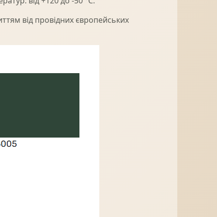
атур: від +120 до -50 °C.
ттям від провідних європейських