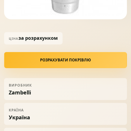
Солнце защита
07
Навіси з полікарбонату
за розрахунком
08
ЦІНА
РОЗРАХУВАТИ ПОКРІВЛЮ
ВИРОБНИК
Zambelli
КРАЇНА
Україна