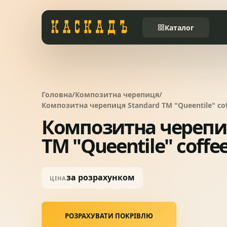
Каталог
Черепиця та
01
комплектуючі
Головна
/
Композитна черепиця
/
Фасади та тераси
02
Композитна черепиця Standard ТМ "Queentile" co
Композитна черепи
Заборы
ТМ "Queentile" coffe
03
Системи водовідведення
04
за розрахунком
ЦІНА
Вікна та сходи
05
РОЗРАХУВАТИ ПОКРІВЛЮ