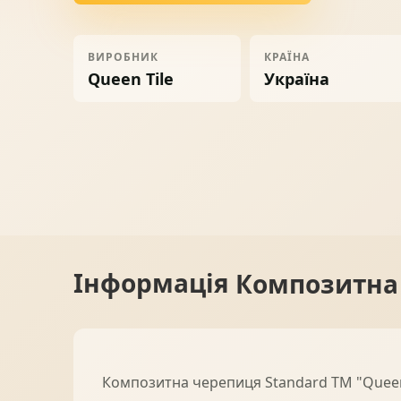
Ворота
06
ВИРОБНИК
КРАЇНА
Queen Tile
Україна
Солнце защита
07
Навіси з полікарбонату
08
Інформація
Композитна 
Композитна черепиця Standard ТМ "Queenti