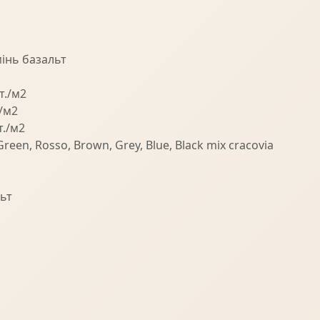
інь базальт
т./м2
./м2
т./м2
Green, Rosso, Brown, Grey, Blue, Black mix cracovia
ьт