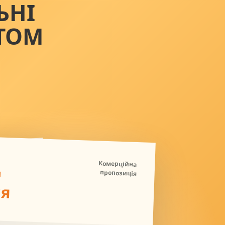
ЬНІ
ТОМ
Д
Комерційна
пропозиція
ля