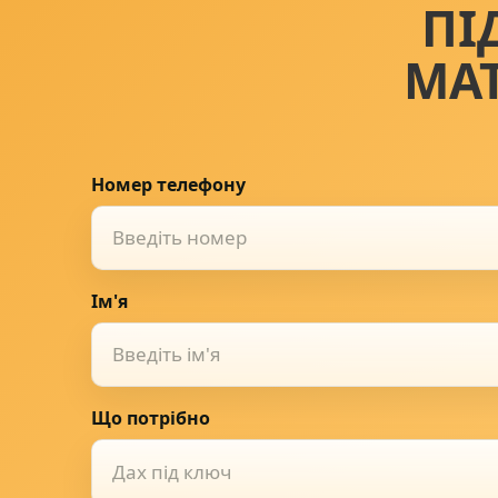
ПІ
МА
Номер телефону
Ім'я
Що потрібно
Дах під ключ