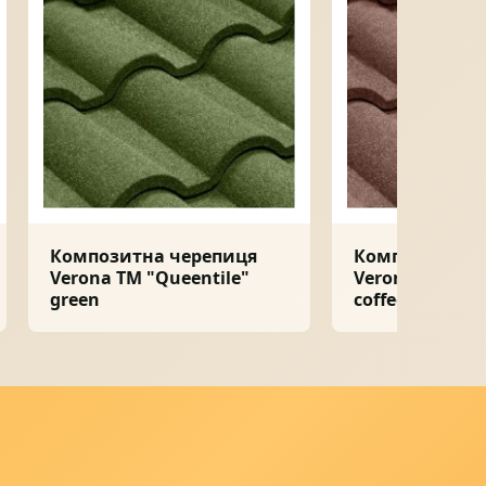
Композитна черепиця
Композитна ч
Verona ТМ "Queentile"
Verona ТМ "Qu
green
coffee