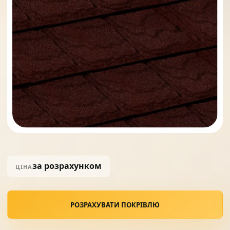
Солнце защита
07
Навіси з полікарбонату
08
за розрахунком
ЦІНА
РОЗРАХУВАТИ ПОКРІВЛЮ