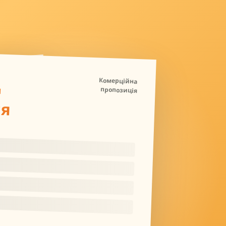
Д
Комерційна
пропозиція
ля