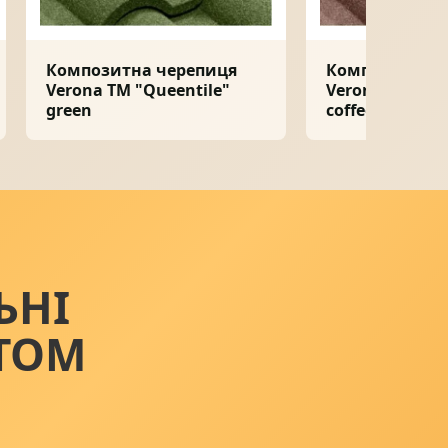
Композитна черепиця
Композитна ч
Verona ТМ "Queentile"
Verona ТМ "Qu
green
coffee
ЬНІ
ТОМ