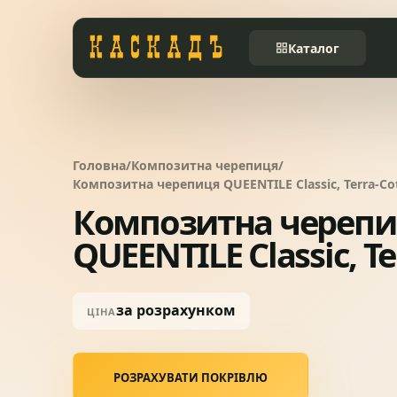
Каталог
Черепиця та
01
комплектуючі
Головна
/
Композитна черепиця
/
Фасади та тераси
02
Композитна черепиця QUEENTILE Classic, Terra-Co
Композитна черепи
Заборы
QUEENTILE Classic, Te
03
Системи водовідведення
04
за розрахунком
ЦІНА
Вікна та сходи
05
РОЗРАХУВАТИ ПОКРІВЛЮ