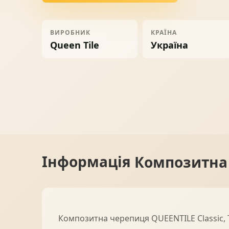
Ворота
06
ВИРОБНИК
КРАЇНА
Queen Tile
Україна
Солнце защита
07
Навіси з полікарбонату
08
Інформація
Композитна 
Композитна черепиця QUEENTILE Classic, T