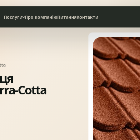
Послуги
Про компанію
Питання
Контакти
Дах під ключ
Сервісне обслуговування
tta
НАТУРАЛЬНА ЧЕРЕПИЦЯ
СЛАНЦЕВА ПОКРІВЛЯ
ця
rra-Cotta
БІТУМНА ЧЕРЕПИЦЯ
МЕТАЛОЧЕРЕПИЦЯ