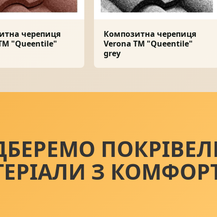
итна черепиця
Композитна черепиця
ТМ "Queentile"
Verona ТМ "Queentile"
grey
ДБЕРЕМО ПОКРІВЕЛ
ТЕРІАЛИ З КОМФОР