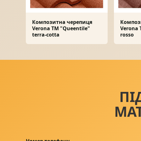
Композитна черепиця
Композ
Verona ТМ "Queentile"
Verona 
terra-cotta
rosso
ПІ
МА
Номер телефону