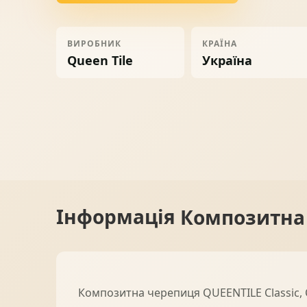
Ворота
06
ВИРОБНИК
КРАЇНА
Queen Tile
Україна
Солнце защита
07
Навіси з полікарбонату
08
Інформація
Композитна 
Композитна черепиця QUEENTILE Classic, C