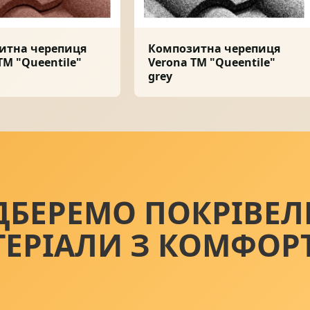
итна черепиця
Композитна черепиця
ТМ "Queentile"
Verona ТМ "Queentile"
grey
ДБЕРЕМО ПОКРІВЕЛ
ТЕРІАЛИ З КОМФОР