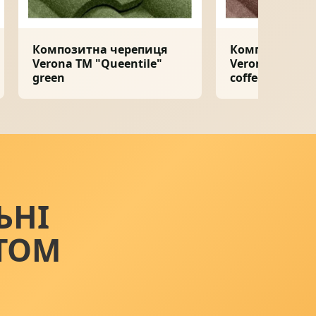
Композитна черепиця
Композитна ч
Verona ТМ "Queentile"
Verona ТМ "Qu
green
coffee
ЬНІ
ТОМ