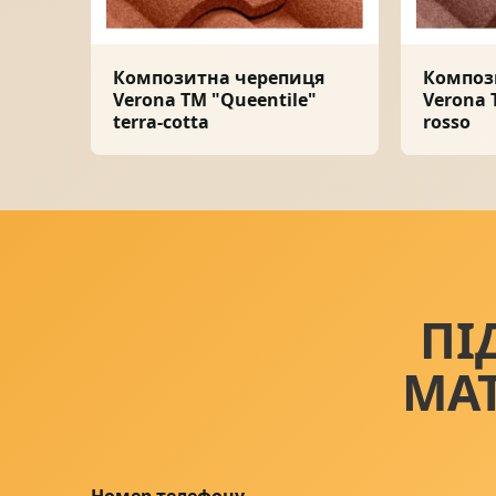
Композитна черепиця
Композ
Verona ТМ "Queentile"
Verona 
terra-cotta
rosso
ПІ
МА
Номер телефону