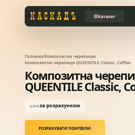
Каталог
Черепиця та
01
комплектуючі
Головна
/
Композитна черепиця
/
Фасади та тераси
02
Композитна черепиця QUEENTILE Classic, Coffee
Композитна черепи
Заборы
QUEENTILE Classic, C
03
Системи водовідведення
04
за розрахунком
ЦІНА
Вікна та сходи
05
РОЗРАХУВАТИ ПОКРІВЛЮ