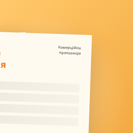
Д
Комерційна
пропозиція
ля