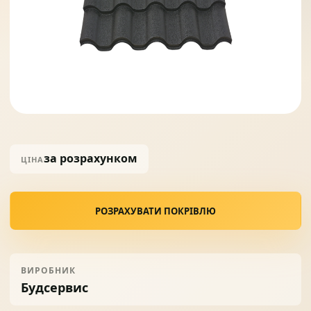
Солнце защита
07
Навіси з полікарбонату
08
за розрахунком
ЦІНА
РОЗРАХУВАТИ ПОКРІВЛЮ
ВИРОБНИК
Будсервис