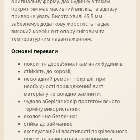
оригінальну форму, дах будинку з таким
покриттям має масивний вигляд та відразу
приверне увагу. Висота хвилі 45,5 мм
забезпечує додаткову жорсткість та дає
високий коефіцієнт опору сніговим та
температурним навантаженням.
Основні переваги
покриття дерев’яних і кам’яних будинків;
стійкість до корозії;
нескладний ремонт покрівлі, при
необхідності пошкоджений лист
матеріалу не складно замінити;
чудово зберігає колір протягом всього
терміну використання;
екологічно безпечна;
стійка до займання;
експлуатаційні властивості покрівельного
покриття залишаться незмінними в